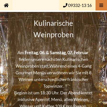
09332-13 16
Kulinarische
Weinproben
Am
Freitag, 06. & Samstag, 07. Februar
,
finden unsere nächsten Kulinarischen
Weinproben statt.Während eines 4-Gang
Gourmet Menüs verwöhnen wir Sie mit 8
Weinen unterschiedlicher fränkischer
Topwinzer.
Beginn ist um 18:30 Uhr. Der Abend kostet
inklusive Aperitif, Menü, allen Weinen,
Wasser und Kaffee 109 € pro Person.